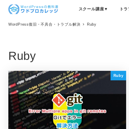
メ
スクール講座▼
トラ
イ
ン
コ
WordPress復旧・不具合・トラブル解決
Ruby
ン
テ
ン
ツ
Ruby
へ
移
動
Ruby