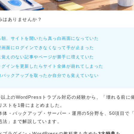
みはありませんか？
る朝、サイトを開いたら真っ白画面になっていた
理画面にログインできなくなって手が止まった
に覚えのない記事やページが勝手に増えていた
ラグインを更新したらサイト全体が崩れてしまった
前バックアップを取ったか自分でも覚えていない
0件以上のWordPressトラブル対応の経験から、「壊れる前
リストを1冊にまとめました。
本体・バックアップ・サーバー・運用の5分野を、50項目で
処法」まで解説しています。
プラグイン・WordPressの教科書も含めた
3大特典
を、