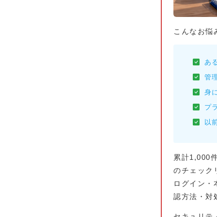
こんなお悩
あ
管
身
プ
以
累計1,00
のチェック
ログイン・
認方法・対
セキュリティ