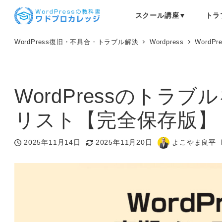
メ
スクール講座▼
トラ
イ
ン
コ
WordPress復旧・不具合・トラブル解決
Wordpress
Word
ン
テ
ン
ツ
WordPressのト
へ
移
リスト【完全保存版】
動
2025年11月14日
2025年11月20日
よこやま良平
投稿日
更新日
著
者