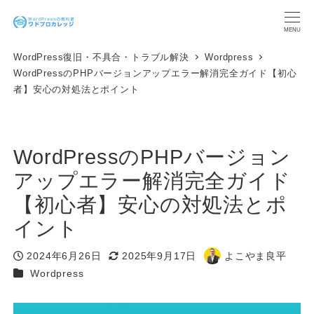
メ
イ
MENU
ン
WordPress復旧・不具合・トラブル解決
Wordpress
コ
WordPressのPHPバージョンアップエラー解消完全ガイド【初心
ン
者】安心の対処法とポイント
テ
ン
ツ
へ
WordPressのPHPバージョン
移
動
アップエラー解消完全ガイド
【初心者】安心の対処法とポ
イント
2024年6月26日
2025年9月17日
よこやま良平
投稿日
更新日
著
カテゴリー
Wordpress
者