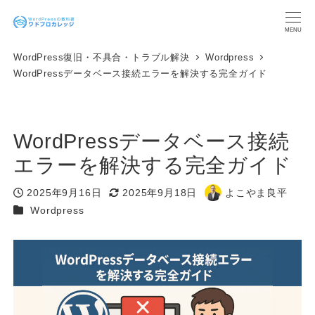
メ
イ
MENU
ン
WordPress復旧・不具合・トラブル解決
Wordpress
コ
WordPressデータベース接続エラーを解決する完全ガイド
ン
テ
ン
ツ
WordPressデータベース接続
へ
移
エラーを解決する完全ガイド
動
2025年9月16日
2025年9月18日
よこやま良平
投稿日
更新日
著
カテゴリー
Wordpress
者