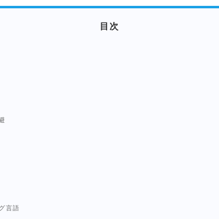
目次
避
グ言語