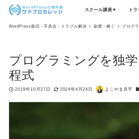
メ
スクール講座▼
トラ
イ
ン
コ
WordPress復旧・不具合・トラブル解決
副業・稼ぐ
プログ
ン
テ
ン
ツ
プログラミングを独学
へ
移
程式
動
2019年10月27日
2024年4月24日
よこやま良平
投稿日
更新日
著
者