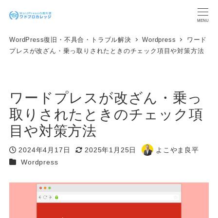
メ
イ
MENU
ン
WordPress復旧・不具合・トラブル解決
Wordpress
ワード
コ
プレスが改ざん・乗っ取りされたときのチェック項目や対策方法
ン
テ
ン
ツ
ワードプレスが改ざん・乗っ
へ
移
取りされたときのチェック項
動
目や対策方法
2024年4月17日
2025年1月25日
よこやま良平
投稿日
更新日
著
カテゴリー
Wordpress
者