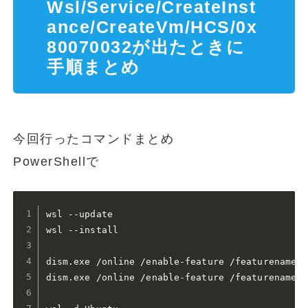
Wsl/Service/CreateInst
ance/CreateVm/HCS/0x
80070032が出たときに
手順まとめ
今回行ったコマンドまとめ
PowerShellで
wsl --update

wsl --install

dism.exe /online /enable-feature /featurename:V
dism.exe /online /enable-feature /featurename:M