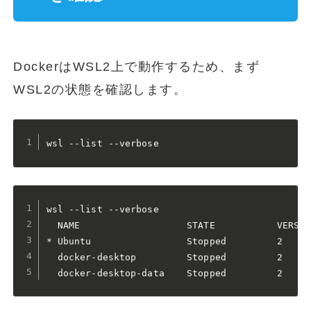
DockerはWSL2上で動作するため、まず
WSL2の状態を確認します。
wsl --list --verbose
wsl --list --verbose

  NAME                   STATE           VERSION
* Ubuntu                 Stopped         2

  docker-desktop         Stopped         2

  docker-desktop-data    Stopped         2