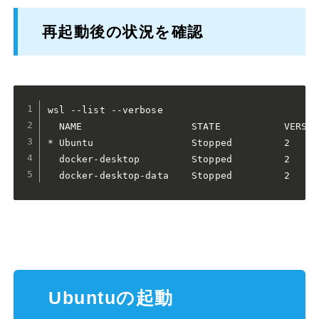
再起動後の状況を確認
wsl --list --verbose

  NAME                   STATE           VERSION
* Ubuntu                 Stopped         2

  docker-desktop         Stopped         2

Ubuntuの起動