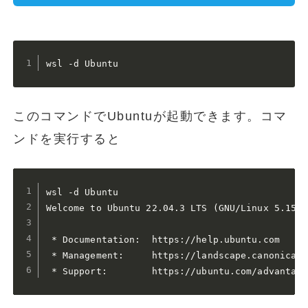
wsl -d Ubuntu
このコマンドでUbuntuが起動できます。コマ
ンドを実行すると
wsl -d Ubuntu

Welcome to Ubuntu 22.04.3 LTS (GNU/Linux 5.15.1
 * Documentation:  https://help.ubuntu.com

 * Management:     https://landscape.canonical.c