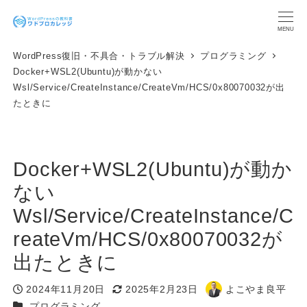
メ
イ
MENU
ン
WordPress復旧・不具合・トラブル解決
プログラミング
コ
Docker+WSL2(Ubuntu)が動かない
ン
Wsl/Service/CreateInstance/CreateVm/HCS/0x80070032が出
テ
たときに
ン
ツ
へ
移
Docker+WSL2(Ubuntu)が動か
動
ない
Wsl/Service/CreateInstance/C
reateVm/HCS/0x80070032が
出たときに
2024年11月20日
2025年2月23日
よこやま良平
投稿日
更新日
著
カテゴリー
プログラミング