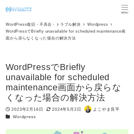
メ
イ
MENU
ン
WordPress復旧・不具合・トラブル解決
Wordpress
コ
WordPressでBriefly unavailable for scheduled maintenance画
ン
面から戻らなくなった場合の解決方法
テ
ン
ツ
へ
WordPressでBriefly
移
動
unavailable for scheduled
maintenance画面から戻らな
くなった場合の解決方法
2023年2月16日
2024年5月2日
よこやま良平
投稿日
更新日
著
カテゴリー
Wordpress
者