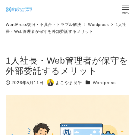
メ
イ
MENU
ン
WordPress復旧・不具合・トラブル解決
Wordpress
1人社
コ
長・Web管理者が保守を外部委託するメリット
ン
テ
ン
ツ
1人社長・Web管理者が保守を
へ
移
外部委託するメリット
動
カテゴリー
2026年5月11日
よこやま良平
Wordpress
投稿日
著
者