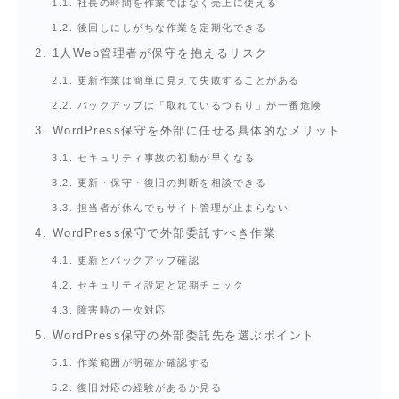
1.1.
社長の時間を作業ではなく売上に使える
1.2.
後回しにしがちな作業を定期化できる
2.
1人Web管理者が保守を抱えるリスク
2.1.
更新作業は簡単に見えて失敗することがある
2.2.
バックアップは「取れているつもり」が一番危険
3.
WordPress保守を外部に任せる具体的なメリット
3.1.
セキュリティ事故の初動が早くなる
3.2.
更新・保守・復旧の判断を相談できる
3.3.
担当者が休んでもサイト管理が止まらない
4.
WordPress保守で外部委託すべき作業
4.1.
更新とバックアップ確認
4.2.
セキュリティ設定と定期チェック
4.3.
障害時の一次対応
5.
WordPress保守の外部委託先を選ぶポイント
5.1.
作業範囲が明確か確認する
5.2.
復旧対応の経験があるか見る