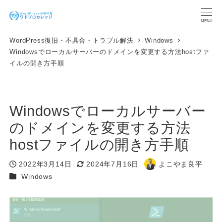
メ
イ
MENU
ン
WordPress復旧・不具合・トラブル解決
Windows
コ
Windowsでローカルサーバーのドメインを変更する方法hostファ
ン
イルの開き方手順
テ
ン
ツ
へ
Windowsでローカルサーバー
移
動
のドメインを変更する方法
hostファイルの開き方手順
2022年3月14日
2024年7月16日
よこやま良平
投稿日
更新日
著
カテゴリー
Windows
者