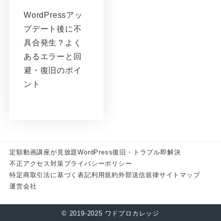
WordPressアッ
プデート後に不
具合発生？よく
あるエラーと回
避・復旧のポイ
ント
定額動画講座が見放題
WordPress復旧・トラブル即解決
不正アクセス対策
プライバシーポリシー
特定商取引法に基づく表記
利用規約
外部送信規律
サイトマップ
運営会社
© 2019-2025 ワドプロカレッジ