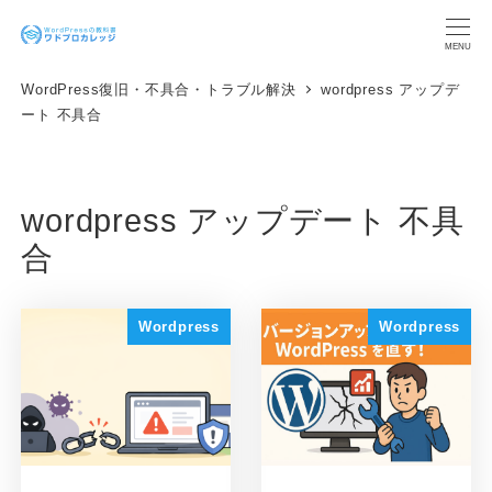
メ
イ
MENU
ン
WordPress復旧・不具合・トラブル解決
wordpress アップデ
コ
ート 不具合
ン
テ
ン
ツ
wordpress アップデート 不具
へ
移
合
動
Wordpress
Wordpress